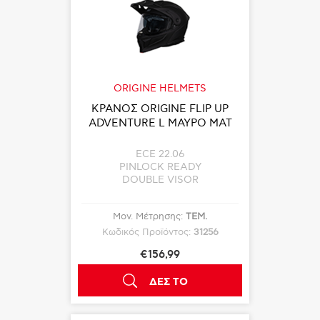
ORIGINE HELMETS
ΚΡΑΝΟΣ ORIGINE FLIP UP
ADVENTURE L ΜΑΥΡΟ ΜΑΤ
ECE 22.06
PINLOCK READY
DOUBLE VISOR
Μον. Μέτρησης:
ΤΕΜ.
Κωδικός Προϊόντος:
31256
€156,99
ΔΕΣ ΤΟ