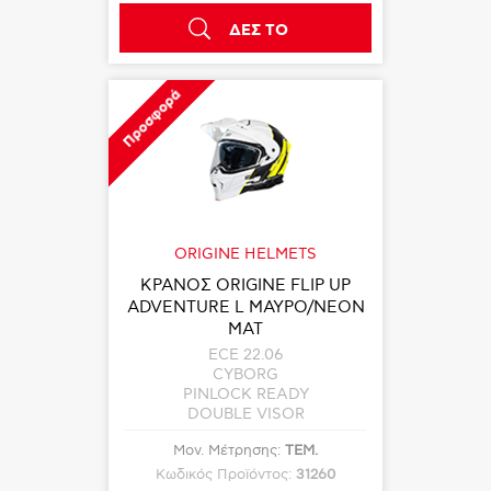
ΔΕΣ ΤΟ
Προσφορά
ORIGINE HELMETS
ΚΡΑΝΟΣ ORIGINE FLIP UP
ADVENTURE L ΜΑΥΡΟ/ΝΕΟΝ
ΜΑΤ
ECE 22.06
CYBORG
PINLOCK READY
DOUBLE VISOR
Μον. Μέτρησης:
ΤΕΜ.
Κωδικός Προϊόντος:
31260