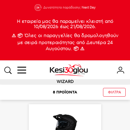
210 88 21
Δυνατότητα παράδοσης
Νέες
Next Day
933
Η εταιρεία μας θα παραμείνει κλειστή από
10/08/2026 έως 21/08/2026.
⚠️ 📦 Όλες οι παραγγελίες θα δρομολογηθούν
με σειρά προτεραιότητας από Δευτέρα 24
Αυγούστου. 📦 ⚠️
WIZARD
8
ΠΡΟΪΟΝΤΑ
ΦΙΛΤΡΑ