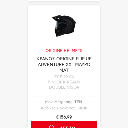
ORIGINE HELMETS
ΚΡΑΝΟΣ ORIGINE FLIP UP
ADVENTURE XXL ΜΑΥΡΟ
ΜΑΤ
ECE 22.06
PINLOCK READY
DOUBLE VISOR
Μον. Μέτρησης:
ΤΕΜ.
Κωδικός Προϊόντος:
31810
€156,99