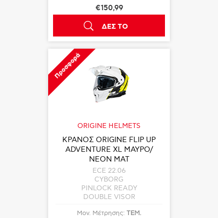
€150,99
ΔΕΣ ΤΟ
Προσφορά
ORIGINE HELMETS
ΚΡΑΝΟΣ ORIGINE FLIP UP
ADVENTURE XL ΜΑΥΡΟ/
ΝΕΟΝ ΜΑΤ
ECE 22.06
CYBORG
PINLOCK READY
DOUBLE VISOR
Μον. Μέτρησης:
ΤΕΜ.