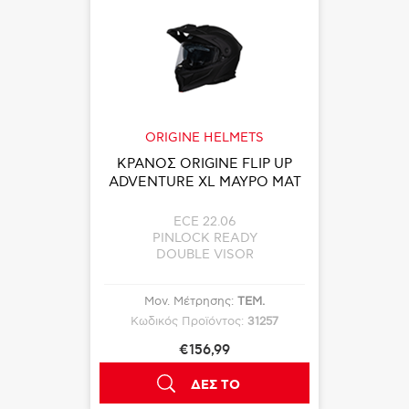
ORIGINE HELMETS
ΚΡΑΝΟΣ ORIGINE FLIP UP
ADVENTURE XL ΜΑΥΡΟ ΜΑΤ
ECE 22.06
PINLOCK READY
DOUBLE VISOR
Μον. Μέτρησης:
ΤΕΜ.
Κωδικός Προϊόντος:
31257
€156,99
ΔΕΣ ΤΟ