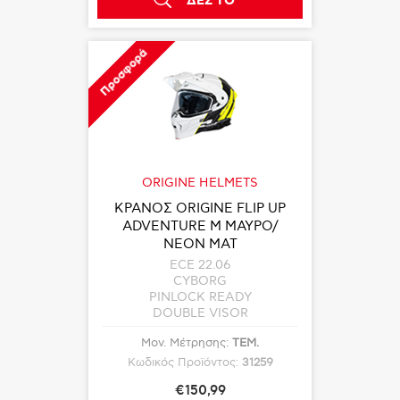
ΔΕΣ ΤΟ
Προσφορά
ORIGINE HELMETS
ΚΡΑΝΟΣ ORIGINE FLIP UP
ADVENTURE M ΜΑΥΡΟ/
ΝΕΟΝ ΜΑΤ
ECE 22.06
CYBORG
PINLOCK READY
DOUBLE VISOR
Μον. Μέτρησης:
ΤΕΜ.
Κωδικός Προϊόντος:
31259
€150,99