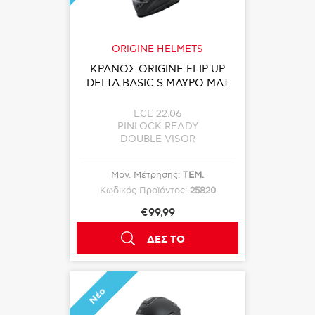
ORIGINE HELMETS
ΚΡΑΝΟΣ ORIGINE FLIP UP
DELTA BASIC S ΜΑΥΡΟ ΜΑΤ
ECE 22.06
PINLOCK READY
DOUBLE VISOR
Μον. Μέτρησης:
ΤΕΜ.
Κωδικός Προϊόντος:
25820
€99,99
ΔΕΣ ΤΟ
Νέο