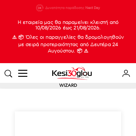
210 88 21
Δυνατότητα παράδοσης
Νέες
Next Day
933
Η εταιρεία μας θα παραμείνει κλειστή από
10/08/2026 έως 21/08/2026.
⚠️ 📦 Όλες οι παραγγελίες θα δρομολογηθούν
με σειρά προτεραιότητας από Δευτέρα 24
Αυγούστου. 📦 ⚠️
WIZARD