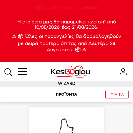
210 88 21
Δυνατότητα παράδοσης
Νέες
Next Day
933
Η εταιρεία μας θα παραμείνει κλειστή από
10/08/2026 έως 21/08/2026.
⚠️ 📦 Όλες οι παραγγελίες θα δρομολογηθούν
με σειρά προτεραιότητας από Δευτέρα 24
Αυγούστου. 📦 ⚠️
WIZARD
ΠΡΟΪΟΝΤΑ
ΦΙΛΤΡΑ