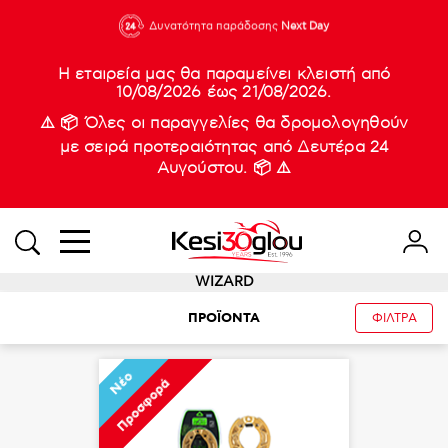
210 88 21
Δυνατότητα παράδοσης
Νέες
Next Day
933
Η εταιρεία μας θα παραμείνει κλειστή από
10/08/2026 έως 21/08/2026.
⚠️ 📦 Όλες οι παραγγελίες θα δρομολογηθούν
με σειρά προτεραιότητας από Δευτέρα 24
Αυγούστου. 📦 ⚠️
WIZARD
ΠΡΟΪΟΝΤΑ
ΦΙΛΤΡΑ
Νέο
Προσφορά