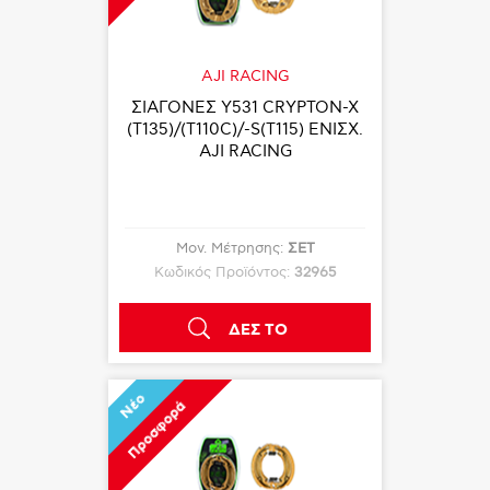
AJI RACING
ΣΙΑΓΟΝΕΣ Υ531 CRYPTON-X
(T135)/(T110C)/-S(T115) ΕΝΙΣΧ.
AJI RACING
Μον. Μέτρησης:
ΣΕΤ
Κωδικός Προϊόντος:
32965
ΔΕΣ ΤΟ
Νέο
Προσφορά