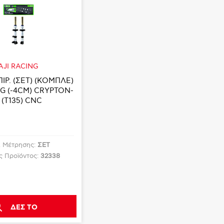
AJI RACING
ΙΡ. (ΣΕΤ) (ΚΟΜΠΛΕ)
NG (-4CM) CRYPTON-
 (T135) CNC
. Μέτρησης:
ΣΕΤ
ς Προϊόντος:
32338
ΔΕΣ ΤΟ