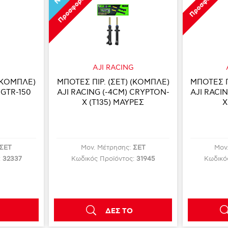
Προσφορά
Προσφορά
G
AJI RACING
 (ΚΟΜΠΛΕ)
ΜΠΟΤΕΣ ΠΙΡ. (ΣΕΤ) (ΚΟΜΠΛΕ)
ΜΠΟΤΕΣ Π
 GTR-150
AJI RACING (-4CM) CRYPTON-
AJI RACI
X (T135) ΜΑΥΡΕΣ
X
ΣΕΤ
Μον. Μέτρησης:
ΣΕΤ
Μον
:
32337
Κωδικός Προϊόντος:
31945
Κωδικό
ΔΕΣ ΤΟ