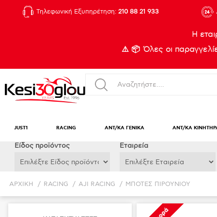
Τηλεφωνική Εξυπηρέτηση:
210 88 21 933
Η εται
⚠️ 📦 Όλες οι παραγγελ
JUST1
RACING
ΑΝΤ/ΚΑ ΓΕΝΙΚΑ
ΑΝΤ/ΚΑ ΚΙΝΗΤΗΡ
Eίδος προϊόντος
Εταιρεία
ΑΡΧΙΚΉ
/
RACING
/
AJI RACING
/
ΜΠΟΤΕΣ ΠΙΡΟΥΝΙΟΥ