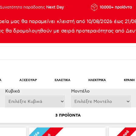
Δυνατότητα παράδοσης
Next Day
10.000+ προϊόντα
ρεία μας θα παραμείνει κλειστή από 10/08/2026 έως 21/0
ίες θα δρομολογηθούν με σειρά προτεραιότητας από Δευτ
Α
ΑΞΕΣΟΥΑΡ
ΕΛΑΣΤΙΚΑ
ΗΛΕΚΤΡΙΚΑ
ΚΡΑΝΗ
Κυβικά
Μοντέλο
3
ΠΡΟΪΟΝΤΑ
Νέο