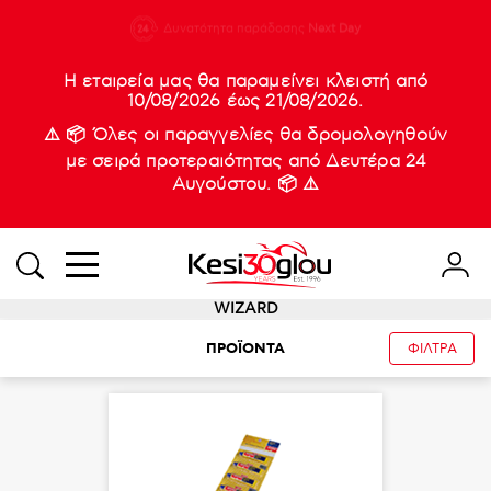
210 88 21
Δυνατότητα παράδοσης
Νέες
Next Day
933
Η εταιρεία μας θα παραμείνει κλειστή από
10/08/2026 έως 21/08/2026.
⚠️ 📦 Όλες οι παραγγελίες θα δρομολογηθούν
με σειρά προτεραιότητας από Δευτέρα 24
Αυγούστου. 📦 ⚠️
WIZARD
ΠΡΟΪΟΝΤΑ
ΦΙΛΤΡΑ