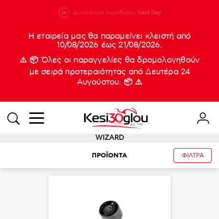
210 88 21
Δυνατότητα παράδοσης
Νέες
Next Day
933
Η εταιρεία μας θα παραμείνει κλειστή από
10/08/2026 έως 21/08/2026.
⚠️ 📦 Όλες οι παραγγελίες θα δρομολογηθούν
με σειρά προτεραιότητας από Δευτέρα 24
Αυγούστου. 📦 ⚠️
WIZARD
ΠΡΟΪΟΝΤΑ
ΦΙΛΤΡΑ