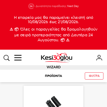
210 88 21
Δυνατότητα παράδοσης
Νέες
Next Day
933
Η εταιρεία μας θα παραμείνει κλειστή από
10/08/2026 έως 21/08/2026.
⚠️ 📦 Όλες οι παραγγελίες θα δρομολογηθούν
με σειρά προτεραιότητας από Δευτέρα 24
Αυγούστου. 📦 ⚠️
WIZARD
ΠΡΟΪΟΝΤΑ
ΦΙΛΤΡΑ