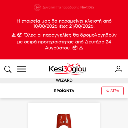
210 88 21
Δυνατότητα παράδοσης
Νέες
Next Day
933
Η εταιρεία μας θα παραμείνει κλειστή από
10/08/2026 έως 21/08/2026.
⚠️ 📦 Όλες οι παραγγελίες θα δρομολογηθούν
με σειρά προτεραιότητας από Δευτέρα 24
Αυγούστου. 📦 ⚠️
WIZARD
ΠΡΟΪΟΝΤΑ
ΦΙΛΤΡΑ