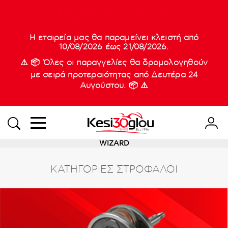
Τηλεφωνική Εξυπηρέτηση:
210 88 21
Νέες
933
Η εταιρεία μας θα παραμείνει κλειστή από
10/08/2026 έως 21/08/2026.
⚠️ 📦 Όλες οι παραγγελίες θα δρομολογηθούν
με σειρά προτεραιότητας από Δευτέρα 24
Αυγούστου. 📦 ⚠️
WIZARD
ΚΑΤΗΓΟΡΊΕΣ ΣΤΡΟΦΑΛΟΙ