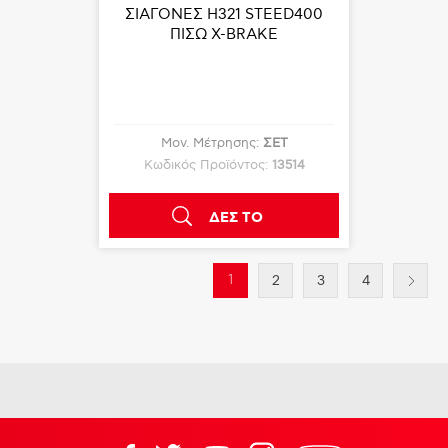
ΣΙΑΓΟΝΕΣ Η321 STEED400
ΠΙΣΩ X-BRAKE
Μον. Μέτρησης:
ΣΕΤ
Κωδικός Προϊόντος:
13514
ΔΕΣ ΤΟ
1
2
3
4