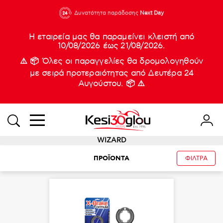
210 88 21
Δυνατότητα παράδοσης
Νέες
Next Day
933
Η εταιρεία μας θα παραμείνει κλειστή από
10/08/2026 έως 21/08/2026.
⚠️ 📦 Όλες οι παραγγελίες θα δρομολογηθούν
με σειρά προτεραιότητας από Δευτέρα 24
Αυγούστου. 📦 ⚠️
WIZARD
ΠΡΟΪΟΝΤΑ
ΦΙΛΤΡΑ