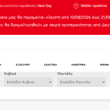
Δυνατότητα παράδοσης
Next Day
10.000+ προϊόντα
ρεία μας θα παραμείνει κλειστή από 10/08/2026 έως 21/0
ίες θα δρομολογηθούν με σειρά προτεραιότητας από Δευτ
Α
ΑΞΕΣΟΥΑΡ
ΕΛΑΣΤΙΚΑ
ΗΛΕΚΤΡΙΚΑ
ΚΡΑΝΗ
Κυβικά
Μοντέλο