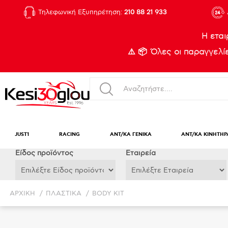
Τηλεφωνική Εξυπηρέτηση:
210 88 21 933
Η εται
⚠️ 📦 Όλες οι παραγγελ
JUST1
RACING
ΑΝΤ/ΚΑ ΓΕΝΙΚΑ
ΑΝΤ/ΚΑ ΚΙΝΗΤΗΡ
Eίδος προϊόντος
Εταιρεία
ΑΡΧΙΚΉ
/
ΠΛΑΣΤΙΚΑ
/
BODY KIT