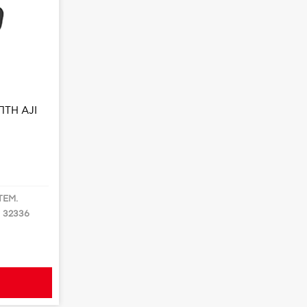
G
ΠΤΗ AJI
ΤΕΜ.
:
32336