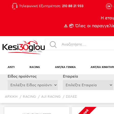
Τηλεφωνική Εξυπηρέτηση:
210 88 21 933
Η εται
⚠️ 📦 Όλες οι παραγγελ
JUST1
RACING
ΑΝΤ/ΚΑ ΓΕΝΙΚΑ
ΑΝΤ/ΚΑ ΚΙΝΗΤΗΡ
Eίδος προϊόντος
Εταιρεία
ΑΡΧΙΚΉ
/
RACING
/
AJI RACING
/
ΣΕΛΕΣ