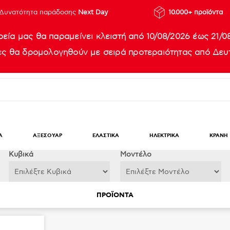
Δυνατότητα παράδοσης
Next Day
10.000+ προϊόντα
ρεία μας θα παραμείνει κλειστή από 10/08/2026 έως 21/0
ίες θα δρομολογηθούν με σειρά προτεραιότητας από Δευτ
Α
ΑΞΕΣΟΥΑΡ
ΕΛΑΣΤΙΚΑ
ΗΛΕΚΤΡΙΚΑ
ΚΡΑΝΗ
Κυβικά
Μοντέλο
ΠΡΟΪΟΝΤΑ