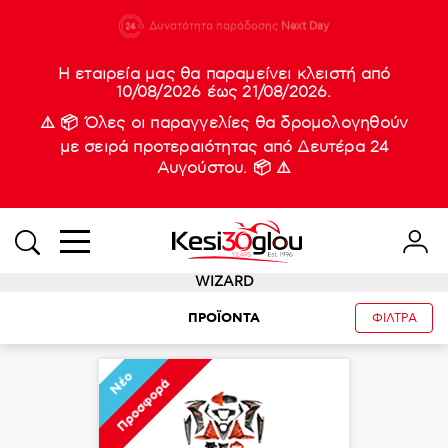
210 88 21
Δυνατότητα παράδοσης
Νέες
Next Day
933
Η εταιρεία μας θα παραμείνει κλειστή από
10/08/2026 έως 21/08/2026.
⚠️ 📦 Όλες οι παραγγελίες θα δρομολογηθούν
με σειρά προτεραιότητας από Δευτέρα 24
Αυγούστου. 📦 ⚠️
WIZARD
ΠΡΟΪΟΝΤΑ
ΦΙΛΤΡΑ
Νέο
Προσφορά