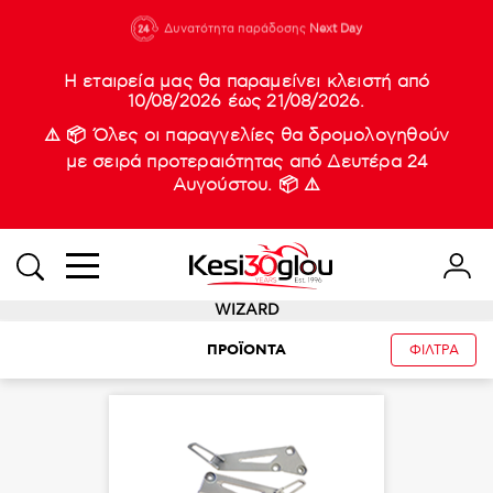
210 88 21
Δυνατότητα παράδοσης
Νέες
Next Day
933
Η εταιρεία μας θα παραμείνει κλειστή από
10/08/2026 έως 21/08/2026.
⚠️ 📦 Όλες οι παραγγελίες θα δρομολογηθούν
με σειρά προτεραιότητας από Δευτέρα 24
Αυγούστου. 📦 ⚠️
WIZARD
ΠΡΟΪΟΝΤΑ
ΦΙΛΤΡΑ