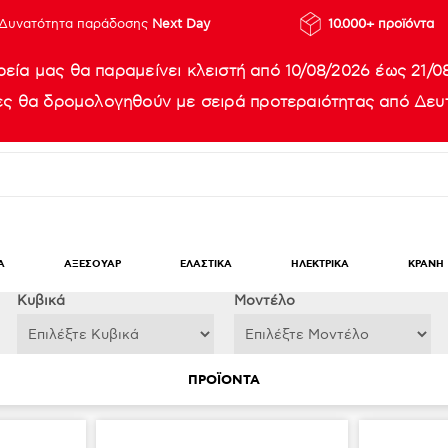
Δυνατότητα παράδοσης
Next Day
10.000+ προϊόντα
ρεία μας θα παραμείνει κλειστή από 10/08/2026 έως 21/0
ίες θα δρομολογηθούν με σειρά προτεραιότητας από Δευτ
Α
ΑΞΕΣΟΥΑΡ
ΕΛΑΣΤΙΚΑ
ΗΛΕΚΤΡΙΚΑ
ΚΡΑΝΗ
Κυβικά
Μοντέλο
ΠΡΟΪΟΝΤΑ