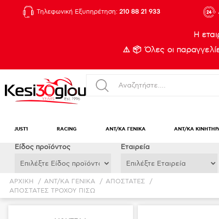
Τηλεφωνική Εξυπηρέτηση:
210 88 21 933
Η εται
⚠️ 📦 Όλες οι παραγγελ
JUST1
RACING
ΑΝΤ/ΚΑ ΓΕΝΙΚΑ
ΑΝΤ/ΚΑ ΚΙΝΗΤΗΡ
Eίδος προϊόντος
Εταιρεία
ΑΡΧΙΚΉ
/
ΑΝΤ/ΚΑ ΓΕΝΙΚΑ
/
ΑΠΟΣΤΑΤΕΣ
/
ΑΠΟΣΤΑΤΕΣ ΤΡΟΧΟΥ ΠΙΣΩ