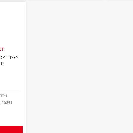
ET
ΟΥ ΠΙΣΩ
-R
ΤΕΜ.
:
16291