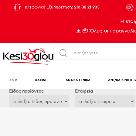
Τηλεφωνική Εξυπηρέτηση:
210 88 21 933
Η εται
⚠️ 📦 Όλες οι παραγγελ
JUST1
RACING
ΑΝΤ/ΚΑ ΓΕΝΙΚΑ
ΑΝΤ/ΚΑ ΚΙΝΗΤΗΡ
Eίδος προϊόντος
Εταιρεία