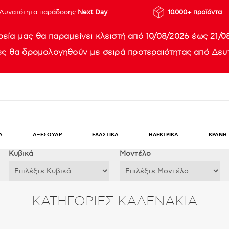
Δυνατότητα παράδοσης
Next Day
10.000+ προϊόντα
ρεία μας θα παραμείνει κλειστή από 10/08/2026 έως 21/0
ίες θα δρομολογηθούν με σειρά προτεραιότητας από Δευτ
Α
ΑΞΕΣΟΥΑΡ
ΕΛΑΣΤΙΚΑ
ΗΛΕΚΤΡΙΚΑ
ΚΡΑΝΗ
Κυβικά
Μοντέλο
ΚΑΤΗΓΟΡΊΕΣ ΚΑΔΕΝΑΚΙΑ