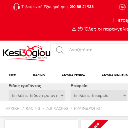
Τηλεφωνική Εξυπηρέτηση:
210 88 21 933
Η εται
⚠️ 📦 Όλες οι παραγγελ
JUST1
RACING
ΑΝΤ/ΚΑ ΓΕΝΙΚΑ
ΑΝΤ/ΚΑ ΚΙΝΗΤΗΡ
Eίδος προϊόντος
Εταιρεία
ΑΡΧΙΚΉ
/
RACING
/
AJI RACING
/
ΚΥΛΙΝΔΡΟΙ KIT