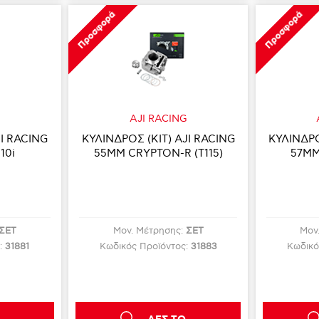
Προσφορά
Προσφορά
G
AJI RACING
JI RACING
ΚΥΛΙΝΔΡΟΣ (KIT) AJI RACING
ΚΥΛΙΝΔΡΟ
10i
55MM CRYPTON-R (T115)
57MM
ΣΕΤ
Μον. Μέτρησης:
ΣΕΤ
Μον
:
31881
Κωδικός Προϊόντος:
31883
Κωδικό