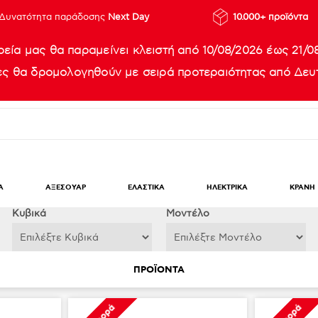
Δυνατότητα παράδοσης
Next Day
10.000+ προϊόντα
ρεία μας θα παραμείνει κλειστή από 10/08/2026 έως 21/0
ίες θα δρομολογηθούν με σειρά προτεραιότητας από Δευτ
Α
ΑΞΕΣΟΥΑΡ
ΕΛΑΣΤΙΚΑ
ΗΛΕΚΤΡΙΚΑ
ΚΡΑΝΗ
Κυβικά
Μοντέλο
ΠΡΟΪΟΝΤΑ