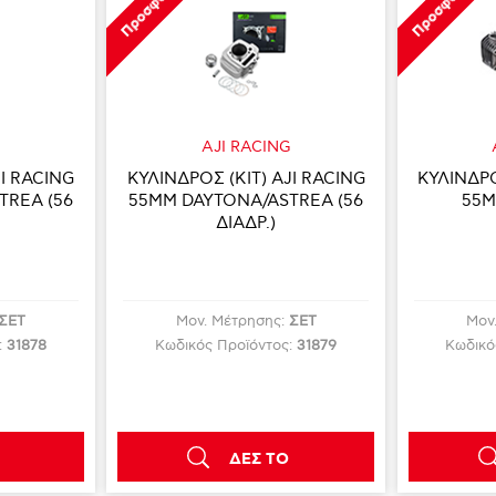
Προσφορά
Προσφορά
G
AJI RACING
JI RACING
ΚΥΛΙΝΔΡΟΣ (KIT) AJI RACING
ΚΥΛΙΝΔΡΟ
TREA (56
55MM DAYTONA/ASTREA (56
55M
ΔΙΑΔΡ.)
ΣΕΤ
Μον. Μέτρησης:
ΣΕΤ
Μον
:
31878
Κωδικός Προϊόντος:
31879
Κωδικό
ΔΕΣ ΤΟ