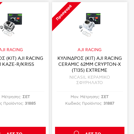
Προσφορά
AJI RACING
AJI RACING
Σ (KIT) AJI RACING
ΚΥΛΙΝΔΡΟΣ (KIT) AJI RACING
 KAZE-R/KRISS
CERAMIC 62MM CRYPTON-X
(T135) EXTREME
NICASIL ΚΕΡΑΜΙΚΟ
ΣΦΥΡΗΛΑΤΟ
. Μέτρησης:
ΣΕΤ
Μον. Μέτρησης:
ΣΕΤ
ς Προϊόντος:
31885
Κωδικός Προϊόντος:
31887