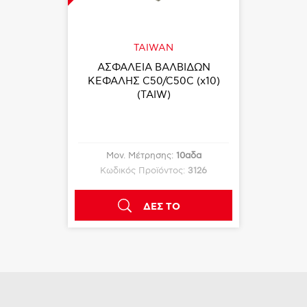
TAIWAN
ΑΣΦΑΛΕΙΑ ΒΑΛΒΙΔΩΝ
ΚΕΦΑΛΗΣ C50/C50C (x10)
(TAIW)
Μον. Μέτρησης:
10αδα
Κωδικός Προϊόντος:
3126
ΔΕΣ ΤΟ