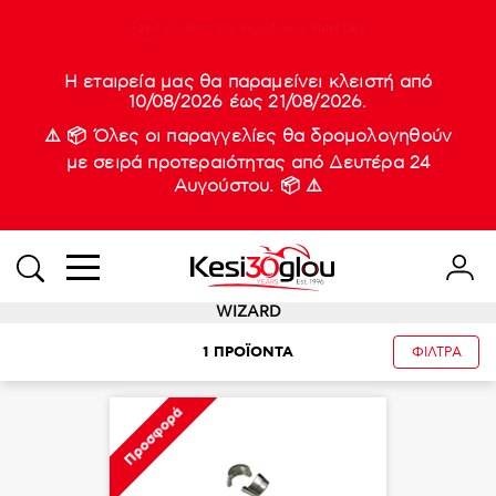
210 88 21
Δυνατότητα παράδοσης
Νέες
Next Day
933
Η εταιρεία μας θα παραμείνει κλειστή από
10/08/2026 έως 21/08/2026.
⚠️ 📦 Όλες οι παραγγελίες θα δρομολογηθούν
με σειρά προτεραιότητας από Δευτέρα 24
Αυγούστου. 📦 ⚠️
WIZARD
1
ΠΡΟΪΟΝΤΑ
ΦΙΛΤΡΑ
Προσφορά