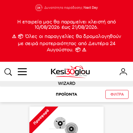
210 88 21
Δυνατότητα παράδοσης
Νέες
Next Day
933
Η εταιρεία μας θα παραμείνει κλειστή από
10/08/2026 έως 21/08/2026.
⚠️ 📦 Όλες οι παραγγελίες θα δρομολογηθούν
με σειρά προτεραιότητας από Δευτέρα 24
Αυγούστου. 📦 ⚠️
WIZARD
ΠΡΟΪΟΝΤΑ
ΦΙΛΤΡΑ
Προσφορά