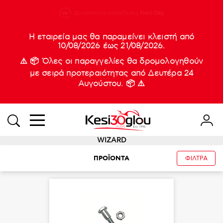
210 88 21
Δυνατότητα παράδοσης
Νέες
Next Day
933
Η εταιρεία μας θα παραμείνει κλειστή από
10/08/2026 έως 21/08/2026.
⚠️ 📦 Όλες οι παραγγελίες θα δρομολογηθούν
με σειρά προτεραιότητας από Δευτέρα 24
Αυγούστου. 📦 ⚠️
WIZARD
ΠΡΟΪΟΝΤΑ
ΦΙΛΤΡΑ