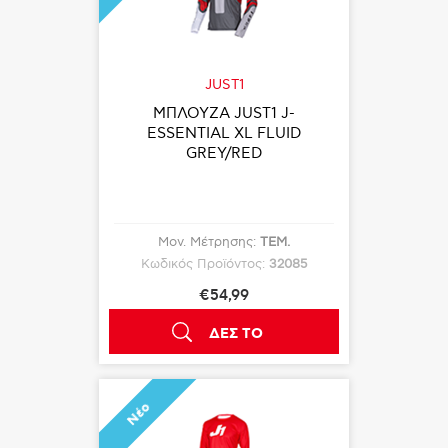
JUST1
ΜΠΛΟΥΖΑ JUST1 J-
ESSENTIAL XL FLUID
GREY/RED
Μον. Μέτρησης:
ΤΕΜ.
Κωδικός Προϊόντος:
32085
€54,99
ΔΕΣ ΤΟ
Νέο