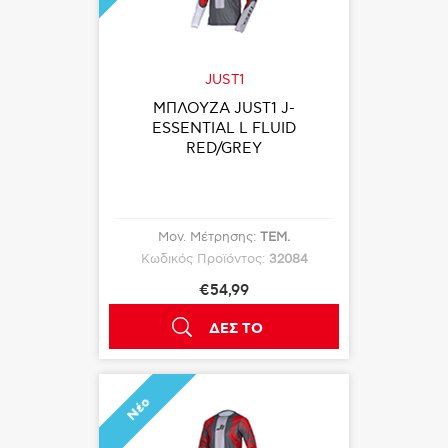
JUST1
ΜΠΛΟΥΖΑ JUST1 J-
ESSENTIAL L FLUID
RED/GREY
Μον. Μέτρησης:
ΤΕΜ.
Κωδικός Προϊόντος:
32084
€54,99
ΔΕΣ ΤΟ
Νέο