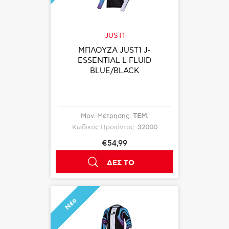
JUST1
ΜΠΛΟΥΖΑ JUST1 J-
ESSENTIAL L FLUID
BLUE/BLACK
Μον. Μέτρησης:
ΤΕΜ.
Κωδικός Προϊόντος:
32000
€54,99
ΔΕΣ ΤΟ
Νέο