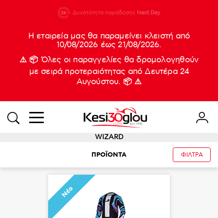
210 88 21
Δυνατότητα παράδοσης
Νέες
Next Day
933
Η εταιρεία μας θα παραμείνει κλειστή από
10/08/2026 έως 21/08/2026.
⚠️ 📦 Όλες οι παραγγελίες θα δρομολογηθούν
με σειρά προτεραιότητας από Δευτέρα 24
Αυγούστου. 📦 ⚠️
WIZARD
ΠΡΟΪΟΝΤΑ
ΦΙΛΤΡΑ
Νέο