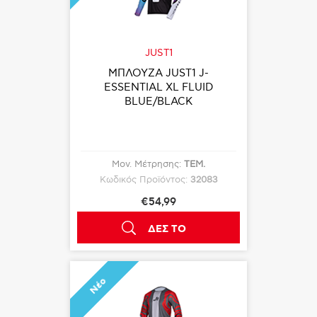
JUST1
ΜΠΛΟΥΖΑ JUST1 J-
ESSENTIAL XL FLUID
BLUE/BLACK
Μον. Μέτρησης:
ΤΕΜ.
Κωδικός Προϊόντος:
32083
€54,99
ΔΕΣ ΤΟ
Νέο