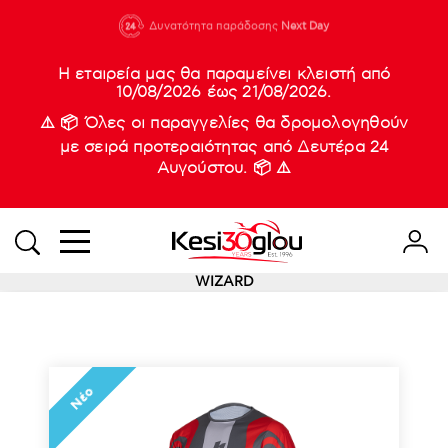
210 88 21
Δυνατότητα παράδοσης
Νέες
Next Day
933
Η εταιρεία μας θα παραμείνει κλειστή από
10/08/2026 έως 21/08/2026.
⚠️ 📦 Όλες οι παραγγελίες θα δρομολογηθούν
με σειρά προτεραιότητας από Δευτέρα 24
Αυγούστου. 📦 ⚠️
WIZARD
Νέο