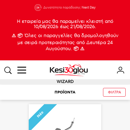
210 88 21
Δυνατότητα παράδοσης
Νέες
Next Day
933
Η εταιρεία μας θα παραμείνει κλειστή από
10/08/2026 έως 21/08/2026.
⚠️ 📦 Όλες οι παραγγελίες θα δρομολογηθούν
με σειρά προτεραιότητας από Δευτέρα 24
Αυγούστου. 📦 ⚠️
WIZARD
ΠΡΟΪΟΝΤΑ
ΦΙΛΤΡΑ
Νέο