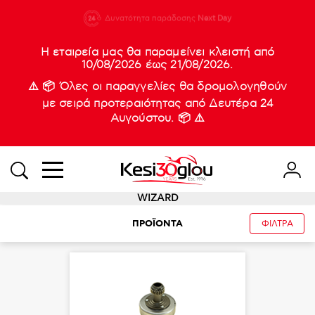
210 88 21
Δυνατότητα παράδοσης
Νέες
Next Day
933
Η εταιρεία μας θα παραμείνει κλειστή από
10/08/2026 έως 21/08/2026.
⚠️ 📦 Όλες οι παραγγελίες θα δρομολογηθούν
με σειρά προτεραιότητας από Δευτέρα 24
Αυγούστου. 📦 ⚠️
WIZARD
ΠΡΟΪΟΝΤΑ
ΦΙΛΤΡΑ