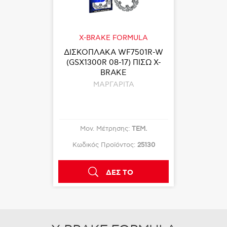
MULA
X-BRAKE FORMULA
20F-FLO-
ΔΙΣΚΟΠΛΑΚΑ WF7501R-W
ΤΡΟΧΟΣ
99-07)
(GSX1300R 08-17) ΠΙΣΩ X-
50 ΜΑΥΡ
ΟΣ...
BRAKE
Α
ΜΑΡΓΑΡΙΤΑ
:
ΤΕΜ.
Μον. Μέτρησης:
ΤΕΜ.
Μον.
ς:
25129
Κωδικός Προϊόντος:
25130
Κωδικός
Ο
ΔΕΣ ΤΟ