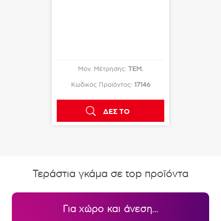
XR
TWIN/XL
:
ΤΕΜ.
Μον. Μέτρησης:
ΤΕΜ.
Μον.
ς:
14878
Κωδικός Προϊόντος:
17146
Κωδικός
Ο
ΔΕΣ ΤΟ
Τεράστια γκάμα σε top προϊόντα
Για χώρο και άνεση...