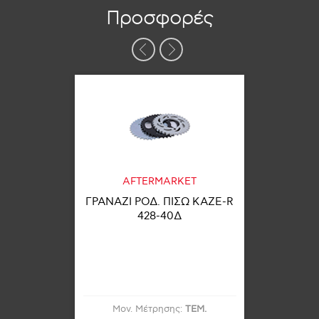
Προσφορές
S
AFTERMARKET
X-B
ΕΜΠΡΟΣ
ΓΡΑΝΑΖΙ ΡΟΔ. ΠΙΣΩ KAZE-R
ΤΑΚΑΚ
B 420-14Δ
428-40Δ
BR
:
ΤΕΜ.
Μον. Μέτρησης:
ΤΕΜ.
Μον.