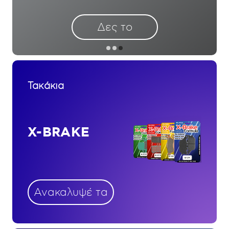
Δες το
Τακάκια
X-BRAKE
Ανακαλυψέ τα