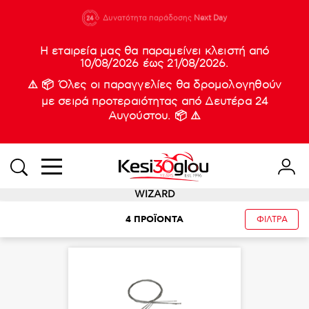
210 88 21
Δυνατότητα παράδοσης
Νέες
Next Day
933
Η εταιρεία μας θα παραμείνει κλειστή από
10/08/2026 έως 21/08/2026.
⚠️ 📦 Όλες οι παραγγελίες θα δρομολογηθούν
με σειρά προτεραιότητας από Δευτέρα 24
Αυγούστου. 📦 ⚠️
WIZARD
4
ΠΡΟΪΟΝΤΑ
ΦΙΛΤΡΑ