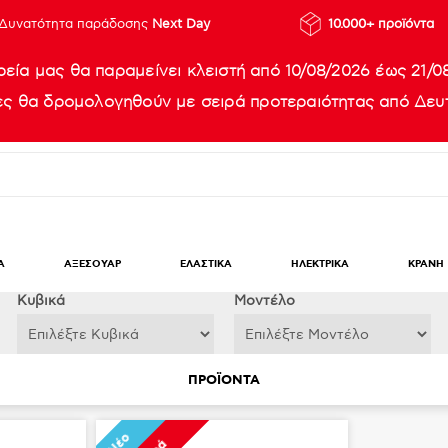
Δυνατότητα παράδοσης
Next Day
10.000+ προϊόντα
ρεία μας θα παραμείνει κλειστή από 10/08/2026 έως 21/0
ίες θα δρομολογηθούν με σειρά προτεραιότητας από Δευτ
Α
ΑΞΕΣΟΥΑΡ
ΕΛΑΣΤΙΚΑ
ΗΛΕΚΤΡΙΚΑ
ΚΡΑΝΗ
Κυβικά
Μοντέλο
ΠΡΟΪΟΝΤΑ
Νέο