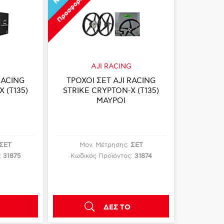
Προσφορά
G
AJI RACING
RACING
ΤΡΟΧΟΙ ΣΕΤ AJI RACING
X (T135)
STRIKE CRYPTON-X (T135)
ΜΑΥΡΟΙ
ΣΕΤ
Μον. Μέτρησης:
ΣΕΤ
:
31875
Κωδικός Προϊόντος:
31874
ΔΕΣ ΤΟ