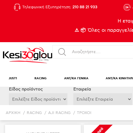
Τηλεφωνική Εξυπηρέτηση:
210 88 21 933
Η εται
⚠️ 📦 Όλες οι παραγγελ
JUST1
RACING
ΑΝΤ/ΚΑ ΓΕΝΙΚΑ
ΑΝΤ/ΚΑ ΚΙΝΗΤΗΡ
Eίδος προϊόντος
Εταιρεία
ΑΡΧΙΚΉ
/
RACING
/
AJI RACING
/
ΤΡΟΧΟΙ