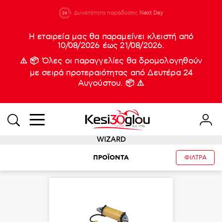
210 88 21
Δυνατότητα παράδοσης
Νέες
Next Day
933
Η εταιρεία μας θα παραμείνει κλειστή από
10/08/2026 έως 21/08/2026.
⚠️ 📦 Όλες οι παραγγελίες θα δρομολογηθούν
με σειρά προτεραιότητας από Δευτέρα 24
Αυγούστου. 📦 ⚠️
WIZARD
ΠΡΟΪΟΝΤΑ
ΦΙΛΤΡΑ