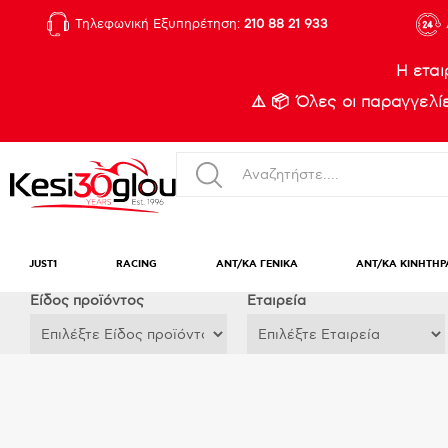
Τηλεφωνική Εξυπηρέτηση:
210 88 21 933
Η εται
⚠️ 📦 Όλες οι παραγγελ
JUST1
RACING
ΑΝΤ/ΚΑ ΓΕΝΙΚΑ
ΑΝΤ/ΚΑ ΚΙΝΗΤΗΡ
Eίδος προϊόντος
Εταιρεία