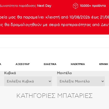
Δυνατότητα παράδοσης
Next Day
10.000+ προϊόντα
ρεία μας θα παραμείνει κλειστή από 10/08/2026 έως 21/0
ίες θα δρομολογηθούν με σειρά προτεραιότητας από Δευτ
Α
ΑΞΕΣΟΥΑΡ
ΕΛΑΣΤΙΚΑ
ΗΛΕΚΤΡΙΚΑ
ΚΡΑΝΗ
Κυβικά
Μοντέλο
ΚΑΤΗΓΟΡΊΕΣ ΜΠΑΤΑΡΙΕΣ