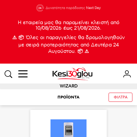
210 88 21
Δυνατότητα παράδοσης
Νέες
Next Day
933
Η εταιρεία μας θα παραμείνει κλειστή από
10/08/2026 έως 21/08/2026.
⚠️ 📦 Όλες οι παραγγελίες θα δρομολογηθούν
με σειρά προτεραιότητας από Δευτέρα 24
Αυγούστου. 📦 ⚠️
WIZARD
ΠΡΟΪΟΝΤΑ
ΦΙΛΤΡΑ