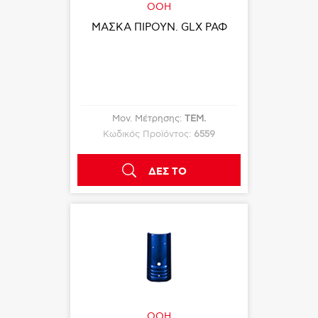
OOH
ΜΑΣΚΑ ΠΙΡΟΥΝ. GLX ΡΑΦ
Μον. Μέτρησης:
ΤΕΜ.
Κωδικός Προϊόντος:
6559
ΔΕΣ ΤΟ
OOH