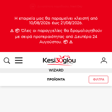
210 88 21
Δυνατότητα παράδοσης
Νέες
Next Day
933
Η εταιρεία μας θα παραμείνει κλειστή από
10/08/2026 έως 21/08/2026.
⚠️ 📦 Όλες οι παραγγελίες θα δρομολογηθούν
με σειρά προτεραιότητας από Δευτέρα 24
Αυγούστου. 📦 ⚠️
WIZARD
ΠΡΟΪΟΝΤΑ
ΦΙΛΤΡΑ