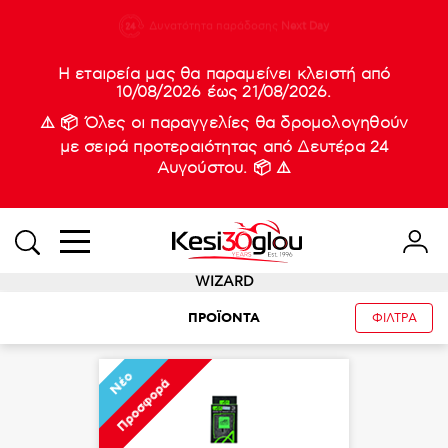
210 88 21
Δυνατότητα παράδοσης
Νέες
Next Day
933
Η εταιρεία μας θα παραμείνει κλειστή από
10/08/2026 έως 21/08/2026.
⚠️ 📦 Όλες οι παραγγελίες θα δρομολογηθούν
με σειρά προτεραιότητας από Δευτέρα 24
Αυγούστου. 📦 ⚠️
WIZARD
ΠΡΟΪΟΝΤΑ
ΦΙΛΤΡΑ
Νέο
Προσφορά