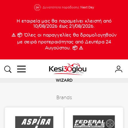
210 88 21
Δυνατότητα παράδοσης
Νέες
Next Day
933
Η εταιρεία μας θα παραμείνει κλειστή από
10/08/2026 έως 21/08/2026.
⚠️ 📦 Όλες οι παραγγελίες θα δρομολογηθούν
με σειρά προτεραιότητας από Δευτέρα 24
Αυγούστου. 📦 ⚠️
WIZARD
Brands