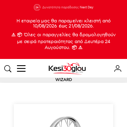
210 88 21
Δυνατότητα παράδοσης
Νέες
Next Day
933
Η εταιρεία μας θα παραμείνει κλειστή από
10/08/2026 έως 21/08/2026.
⚠️ 📦 Όλες οι παραγγελίες θα δρομολογηθούν
με σειρά προτεραιότητας από Δευτέρα 24
Αυγούστου. 📦 ⚠️
WIZARD