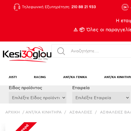
Τηλεφωνική Εξυπηρέτηση:
210 88 21 933
Η εται
⚠️ 📦 Όλες οι παραγγελ
JUST1
RACING
ΑΝΤ/ΚΑ ΓΕΝΙΚΑ
ΑΝΤ/ΚΑ ΚΙΝΗΤΗΡ
Eίδος προϊόντος
Εταιρεία
ΑΡΧΙΚΉ
/
ΑΝΤ/ΚΑ ΚΙΝΗΤΗΡΑ
/
ΑΣΦΑΛΕΙΕΣ
/
ΑΣΦΑΛΕΙΕΣ ΒΑ