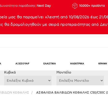
Δυνατότητα παράδοσης
Next Day
10.000+ προϊόντα
ρεία μας θα παραμείνει κλειστή από 10/08/2026 έως 21/0
ίες θα δρομολογηθούν με σειρά προτεραιότητας από Δευτ
Α
ΑΞΕΣΟΥΑΡ
ΕΛΑΣΤΙΚΑ
ΗΛΕΚΤΡΙΚΑ
ΚΡΑΝΗ
Κυβικά
Μοντέλο
ΛΒΙΔΩΝ ΚΕΦΑΛΗΣ
/
ΑΣΦΑΛΕΙΑ ΒΑΛΒΙΔΩΝ ΚΕΦΑΛΗΣ C50/C50C (X