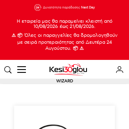
210 88 21
Δυνατότητα παράδοσης
Νέες
Next Day
933
Η εταιρεία μας θα παραμείνει κλειστή από
10/08/2026 έως 21/08/2026.
⚠️ 📦 Όλες οι παραγγελίες θα δρομολογηθούν
με σειρά προτεραιότητας από Δευτέρα 24
Αυγούστου. 📦 ⚠️
WIZARD