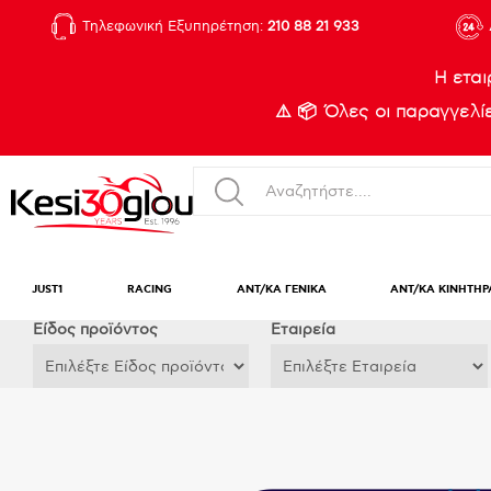
Τηλεφωνική Εξυπηρέτηση:
210 88 21 933
Η εται
⚠️ 📦 Όλες οι παραγγελ
JUST1
RACING
ΑΝΤ/ΚΑ ΓΕΝΙΚΑ
ΑΝΤ/ΚΑ ΚΙΝΗΤΗΡ
Eίδος προϊόντος
Εταιρεία