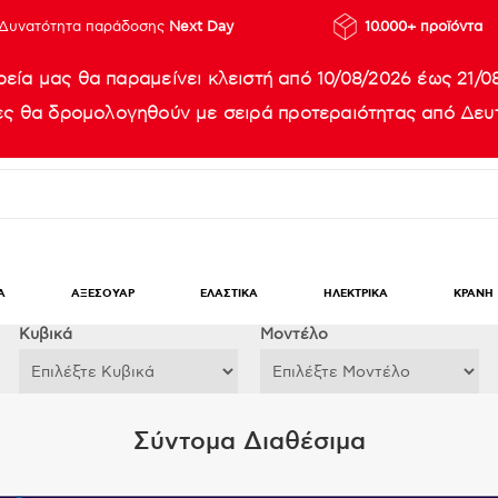
Δυνατότητα παράδοσης
Next Day
10.000+ προϊόντα
ρεία μας θα παραμείνει κλειστή από 10/08/2026 έως 21/0
ίες θα δρομολογηθούν με σειρά προτεραιότητας από Δευτ
Α
ΑΞΕΣΟΥΑΡ
ΕΛΑΣΤΙΚΑ
ΗΛΕΚΤΡΙΚΑ
ΚΡΑΝΗ
Κυβικά
Μοντέλο
Σύντομα Διαθέσιμα