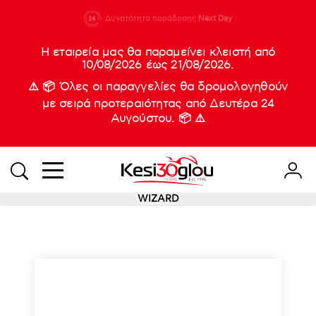
210 88 21
Δυνατότητα παράδοσης
Νέες
Next Day
933
Η εταιρεία μας θα παραμείνει κλειστή από
10/08/2026 έως 21/08/2026.
⚠️ 📦 Όλες οι παραγγελίες θα δρομολογηθούν
με σειρά προτεραιότητας από Δευτέρα 24
Αυγούστου. 📦 ⚠️
WIZARD