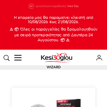
210 88 21
Δυνατότητα παράδοσης
Νέες
Next Day
933
Η εταιρεία μας θα παραμείνει κλειστή από
10/08/2026 έως 21/08/2026.
⚠️ 📦 Όλες οι παραγγελίες θα δρομολογηθούν
με σειρά προτεραιότητας από Δευτέρα 24
Αυγούστου. 📦 ⚠️
WIZARD