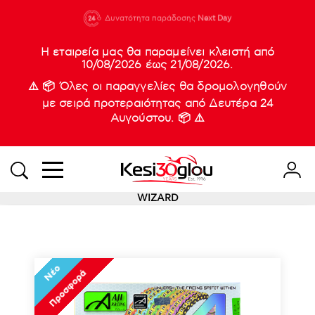
210 88 21
Δυνατότητα παράδοσης
Νέες
Next Day
933
Η εταιρεία μας θα παραμείνει κλειστή από
10/08/2026 έως 21/08/2026.
⚠️ 📦 Όλες οι παραγγελίες θα δρομολογηθούν
με σειρά προτεραιότητας από Δευτέρα 24
Αυγούστου. 📦 ⚠️
WIZARD
Νέο
Προσφορά