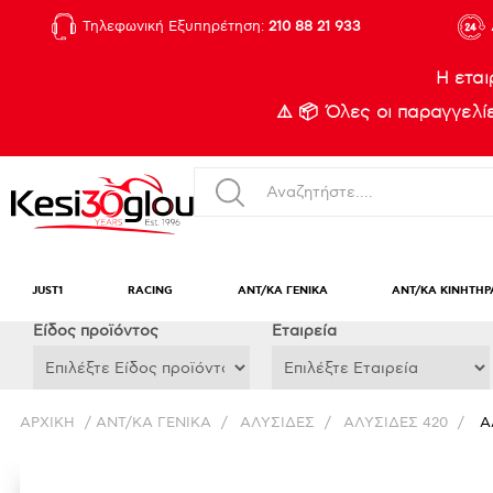
Τηλεφωνική Εξυπηρέτηση:
210 88 21 933
Η εται
⚠️ 📦 Όλες οι παραγγελ
JUST1
RACING
ΑΝΤ/ΚΑ ΓΕΝΙΚΑ
ΑΝΤ/ΚΑ ΚΙΝΗΤΗΡ
Eίδος προϊόντος
Εταιρεία
ΑΡΧΙΚΉ
/
ΑΝΤ/ΚΑ ΓΕΝΙΚΑ
/
ΑΛΥΣΙΔΕΣ
/
ΑΛΥΣΙΔΕΣ 420
/
Α