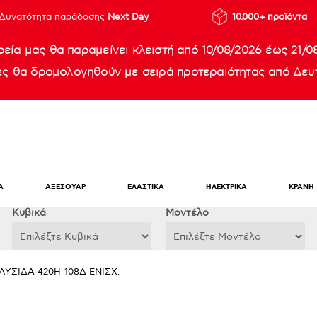
Δυνατότητα παράδοσης
Next Day
10.000+ προϊόντα
ρεία μας θα παραμείνει κλειστή από 10/08/2026 έως 21/0
ίες θα δρομολογηθούν με σειρά προτεραιότητας από Δευτ
Α
ΑΞΕΣΟΥΑΡ
ΕΛΑΣΤΙΚΑ
ΗΛΕΚΤΡΙΚΑ
ΚΡΑΝΗ
Κυβικά
Μοντέλο
ΛΥΣΙΔΑ 420Η-108Δ ΕΝΙΣΧ.