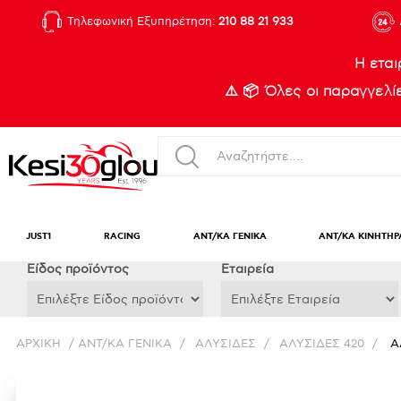
Τηλεφωνική Εξυπηρέτηση:
210 88 21 933
Η εται
⚠️ 📦 Όλες οι παραγγελ
JUST1
RACING
ΑΝΤ/ΚΑ ΓΕΝΙΚΑ
ΑΝΤ/ΚΑ ΚΙΝΗΤΗΡ
Eίδος προϊόντος
Εταιρεία
ΑΡΧΙΚΉ
/
ΑΝΤ/ΚΑ ΓΕΝΙΚΑ
/
ΑΛΥΣΙΔΕΣ
/
ΑΛΥΣΙΔΕΣ 420
/
Α