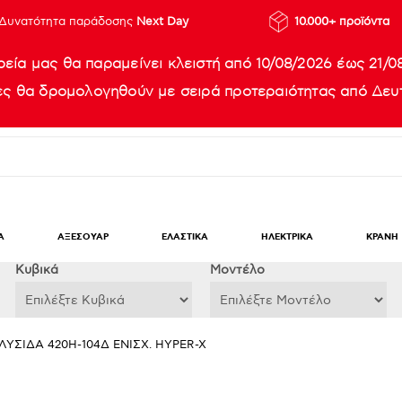
Δυνατότητα παράδοσης
Next Day
10.000+ προϊόντα
ρεία μας θα παραμείνει κλειστή από 10/08/2026 έως 21/0
ίες θα δρομολογηθούν με σειρά προτεραιότητας από Δευτ
Α
ΑΞΕΣΟΥΑΡ
ΕΛΑΣΤΙΚΑ
ΗΛΕΚΤΡΙΚΑ
ΚΡΑΝΗ
Κυβικά
Μοντέλο
ΛΥΣΙΔΑ 420H-104Δ ΕΝΙΣΧ. HYPER-X