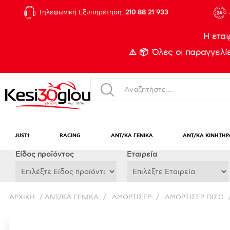
Τηλεφωνική Εξυπηρέτηση:
210 88 21 933
Η εται
⚠️ 📦 Όλες οι παραγγελ
JUST1
RACING
ΑΝΤ/ΚΑ ΓΕΝΙΚΑ
ΑΝΤ/ΚΑ ΚΙΝΗΤΗΡ
Eίδος προϊόντος
Εταιρεία
ΑΡΧΙΚΉ
/
ΑΝΤ/ΚΑ ΓΕΝΙΚΑ
/
ΑΜΟΡΤΙΣΕΡ
/
ΑΜΟΡΤΙΣΕΡ ΠΙΣΩ