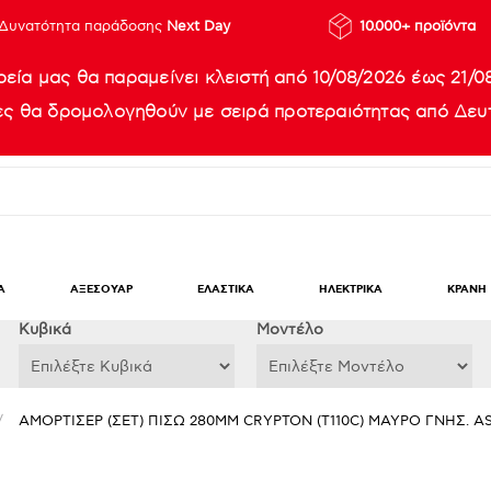
Δυνατότητα παράδοσης
Next Day
10.000+ προϊόντα
ρεία μας θα παραμείνει κλειστή από 10/08/2026 έως 21/0
ίες θα δρομολογηθούν με σειρά προτεραιότητας από Δευτ
Α
ΑΞΕΣΟΥΑΡ
ΕΛΑΣΤΙΚΑ
ΗΛΕΚΤΡΙΚΑ
ΚΡΑΝΗ
Κυβικά
Μοντέλο
/
ΑΜΟΡΤΙΣΕΡ (ΣΕΤ) ΠΙΣΩ 280MM CRYPTON (T110C) ΜΑΥΡΟ ΓΝΗΣ. A