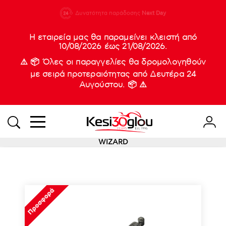
210 88 21
Δυνατότητα παράδοσης
Νέες
Next Day
933
Η εταιρεία μας θα παραμείνει κλειστή από
10/08/2026 έως 21/08/2026.
⚠️ 📦 Όλες οι παραγγελίες θα δρομολογηθούν
με σειρά προτεραιότητας από Δευτέρα 24
Αυγούστου. 📦 ⚠️
WIZARD
Προσφορά