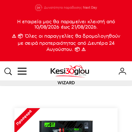
210 88 21
Δυνατότητα παράδοσης
Νέες
Next Day
933
Η εταιρεία μας θα παραμείνει κλειστή από
10/08/2026 έως 21/08/2026.
⚠️ 📦 Όλες οι παραγγελίες θα δρομολογηθούν
με σειρά προτεραιότητας από Δευτέρα 24
Αυγούστου. 📦 ⚠️
WIZARD
Προσφορά