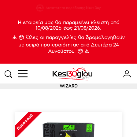
210 88 21
Δυνατότητα παράδοσης
Νέες
Next Day
933
Η εταιρεία μας θα παραμείνει κλειστή από
10/08/2026 έως 21/08/2026.
⚠️ 📦 Όλες οι παραγγελίες θα δρομολογηθούν
με σειρά προτεραιότητας από Δευτέρα 24
Αυγούστου. 📦 ⚠️
WIZARD
Προσφορά