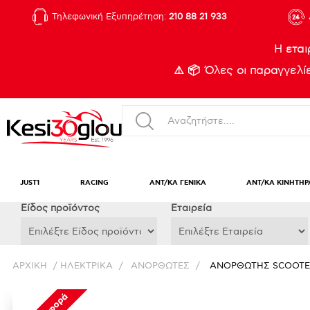
Τηλεφωνική Εξυπηρέτηση:
210 88 21 933
Η εται
⚠️ 📦 Όλες οι παραγγελ
JUST1
RACING
ΑΝΤ/ΚΑ ΓΕΝΙΚΑ
ΑΝΤ/ΚΑ ΚΙΝΗΤΗΡ
Eίδος προϊόντος
Εταιρεία
ΑΡΧΙΚΉ
/
ΗΛΕΚΤΡΙΚΑ
/
ΑΝΟΡΘΩΤΕΣ
/
ΑΝΟΡΘΩΤΗΣ SCOOTER