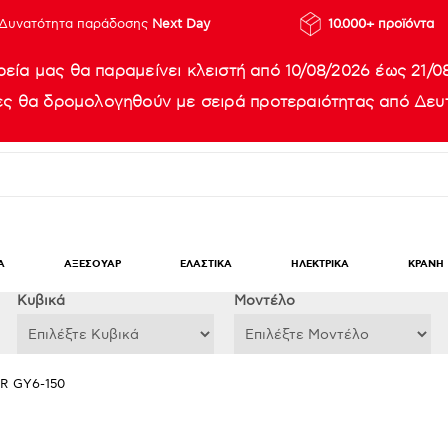
Δυνατότητα παράδοσης
Next Day
10.000+ προϊόντα
ρεία μας θα παραμείνει κλειστή από 10/08/2026 έως 21/0
ίες θα δρομολογηθούν με σειρά προτεραιότητας από Δευτ
Α
ΑΞΕΣΟΥΑΡ
ΕΛΑΣΤΙΚΑ
ΗΛΕΚΤΡΙΚΑ
ΚΡΑΝΗ
Κυβικά
Μοντέλο
 GY6-150