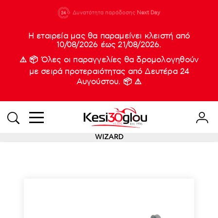
210 88 21
Δυνατότητα παράδοσης
Νέες
Next Day
933
Η εταιρεία μας θα παραμείνει κλειστή από
10/08/2026 έως 21/08/2026.
⚠️ 📦 Όλες οι παραγγελίες θα δρομολογηθούν
με σειρά προτεραιότητας από Δευτέρα 24
Αυγούστου. 📦 ⚠️
WIZARD